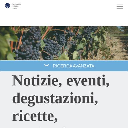
Men
Skip
to
main
content
RICERCA AVANZATA
Notizie, eventi,
degustazioni,
ricette,