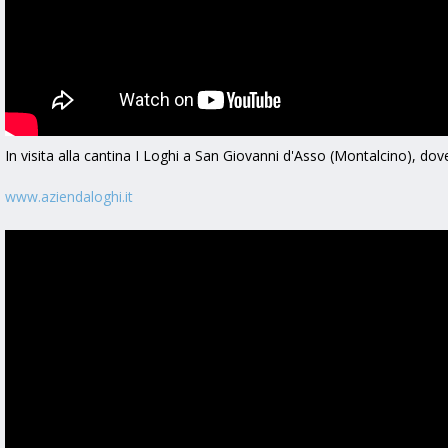
In visita alla cantina I Loghi a San Giovanni d'Asso (Montalcino), dov
www.aziendaloghi.it