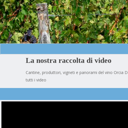
La nostra raccolta di video
Cantine, produttori, vigneti e panorami del vino Orcia D
tutti i video