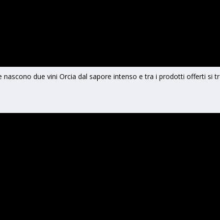
e nascono due vini Orcia dal sapore intenso e tra i prodotti offerti si 