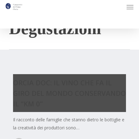
Men
Skip
to
Category
main
Degustazioni
content
ORCIA
DOC:
ORCIA DOC: IL VINO CHE FA IL
IL
VINO
GIRO DEL MONDO CONSERVANDO
CHE
IL “KM 0”
FA
IL
Il racconto delle famiglie che stanno dietro le bottiglie e
GIRO
la creatività dei produttori sono…
DEL